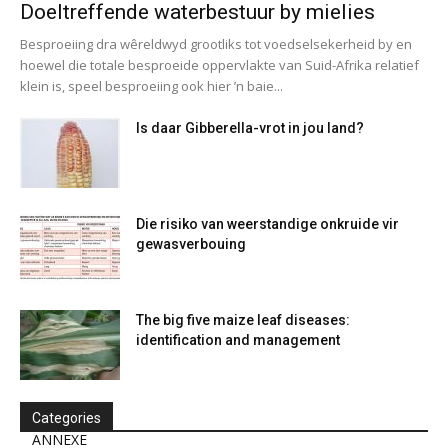
Doeltreffende waterbestuur by mielies
Besproeiing dra wêreldwyd grootliks tot voedselsekerheid by en
hoewel die totale besproeide oppervlakte van Suid-Afrika relatief
klein is, speel besproeiing ook hier ’n baie...
Is daar Gibberella-vrot in jou land?
Die risiko van weerstandige onkruide vir
gewasverbouing
The big five maize leaf diseases:
identification and management
Categories
ANNEXE