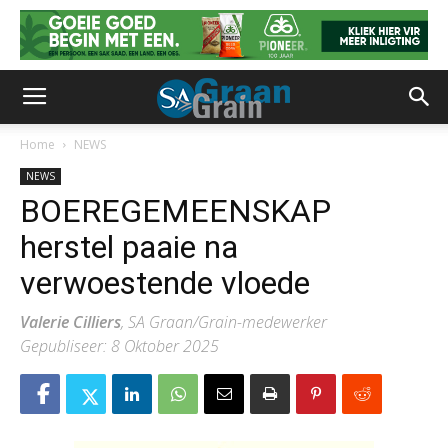
Home
NEWS
NEWS
BOEREGEMEENSKAP
herstel paaie na
verwoestende vloede
Valerie Cilliers
, SA Graan/Grain-medewerker
Gepubliseer: 8 Oktober 2025