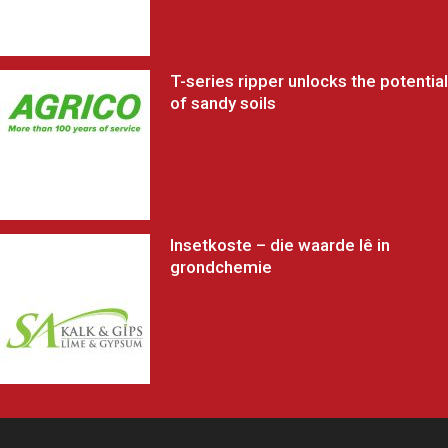
T-series ripper unlocks the potential
of sandy soils
Insetkoste – die waarde lê in
grondchemie