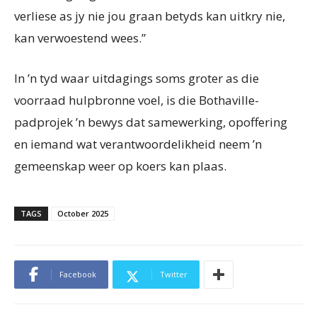
verliese as jy nie jou graan betyds kan uitkry nie,
kan verwoestend wees.”
In ’n tyd waar uitdagings soms gro­ter as die
voorraad hulpbronne voel, is die Bothaville-
padprojek ’n bewys dat samewerking, opoffering
en iemand wat verantwoordelikheid neem ’n
gemeenskap weer op koers kan plaas.
TAGS
October 2025
Facebook
Twitter