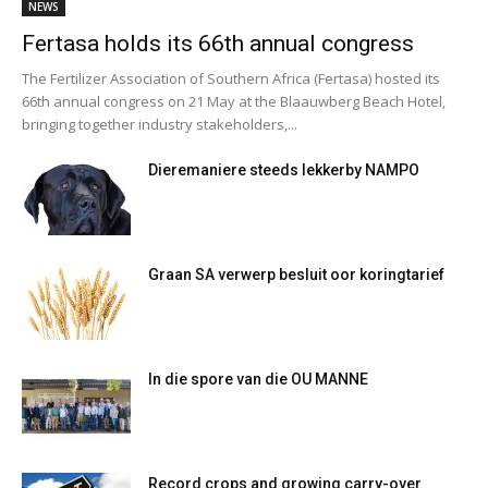
NEWS
Fertasa holds its 66th annual congress
The Fertilizer Association of Southern Africa (Fertasa) hosted its
66th annual congress on 21 May at the Blaauwberg Beach Hotel,
bringing together industry stakeholders,...
Dieremaniere steeds lekkerby NAMPO
Graan SA verwerp besluit oor koringtarief
In die spore van die OU MANNE
Record crops and growing carry-over