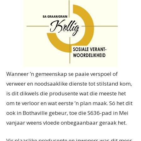
Wanneer ’n gemeenskap se paaie verspoel of
verweer en noodsaaklike dienste tot stilstand kom,
is dit dikwels die produsente wat die meeste het
om te verloor en wat eerste ’n plan maak. Só het dit
ook in Bothaville gebeur, toe die S636-pad in Mei
vanjaar weens vloede onbegaanbaar ge­raak het.
Vir plaaslike produsente en inwoners was dit meer