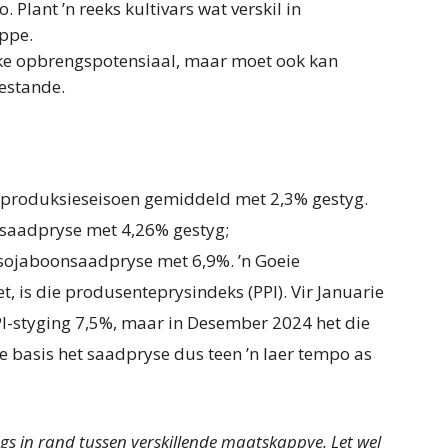
. Plant ’n reeks kultivars wat verskil in
ppe.
eke opbrengspotensiaal, maar moet ook kan
oestande.
-produksieseisoen gemiddeld met 2,3% gestyg.
saadpryse met 4,26% gestyg;
ojaboonsaadpryse met 6,9%. ’n Goeie
, is die produsenteprysindeks (PPI). Vir Januarie
I-styging 7,5%, maar in Desember 2024 het die
e basis het saadpryse dus teen ’n laer tempo as
gs in rand tussen verskillende maatskappye. Let wel