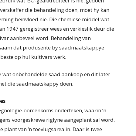
gebruik wat ISO-geakkrediteer is nie, gedoen
e verskaffer die behandeling doen, moet hy kan
ieming beïnvloed nie. Die chemiese middel wat
 1947 geregistreer wees en ver­kieslik deur die
tivar aanbeveel word. Behandeling van
aadsaam dat produsente by saadmaatskappye
 beste op hul kultivars werk.
e wat onbehandelde saad aankoop en dit later
 met die saadmaatskappy doen.
ies
egnologie-ooreenkoms onderteken, waarin ’n
gens voorgeskrewe riglyne aangeplant sal word.
ie plant van ’n toevlugsarea in. Daar is twee