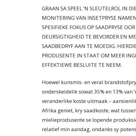
GRAAN SA SPEEL ’N SLEUTELROL IN D
MONITERING VAN INSETPRYSE NAMENS
SPESIFIEKE FOKUS OP SAADPRYSE OO
DEURSIGTIGHEID TE BEVORDER EN ME
SAADBEDRYF AAN TE MOEDIG. HIERDI
PRODUSENTE IN STAAT OM MEER INGE
EFFEKTIEWE BESLUITE TE NEEM.
Hoewel kunsmis- en veral brandstofpry
onderskeidelik sowat 35% en 13% van ’
veranderlike koste uitmaak – aansienli
Afrika geniet, kry saadkoste, wat tuss
mielieprodusente se lopende produksi
relatief min aandag, ondanks sy potens