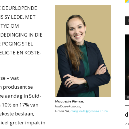
IE DEURLOPENDE
 SY LEDE, MET
R TYD OM
DEDINGING IN DIE
E POGING STEL
LIGTE EN KOSTE-
se – wat
n produsent se
ke aandag in Suid-
M
Marguerite Pienaar
,
en 10% en 17% van
T
landbou-ekonoom,
Graan SA,
marguerite@grainsa.co.za
ekoste beslaan,
d
ieel groter impak in
2