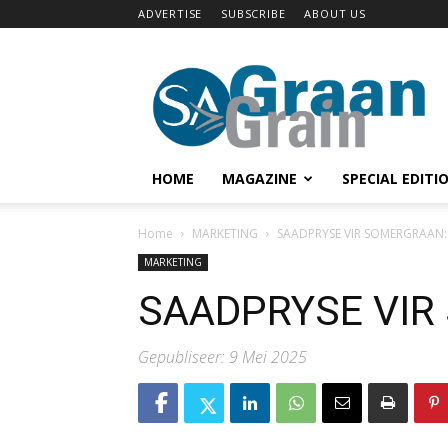
ADVERTISE
SUBSCRIBE
ABOUT US
SA
Grain
HOME
MAGAZINE
SPECIAL EDITI
Home
MARKETING
SAADPRYSE VIR SOMERGRAAN:
MARKETING
SAADPRYSE VIR
Gepubliseer: 9 Mei 2025