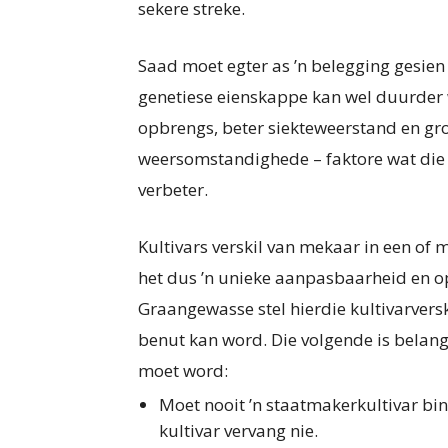
sekere streke.
Saad moet egter as ’n belegging gesie
genetiese eienskappe kan wel duurder
opbrengs, beter siekteweerstand en gr
weersomstandighede – faktore wat die
verbeter.
Kultivars verskil van mekaar in een of
het dus ’n unieke aanpasbaarheid en op
Graangewasse stel hierdie kultivarver
benut kan word. Die volgende is belang
moet word:
Moet nooit ’n staatmakerkultivar bi
kultivar vervang nie.