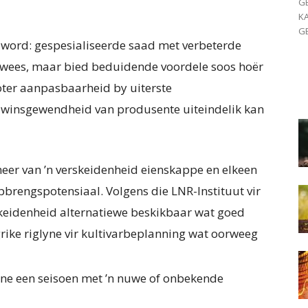
G
K
GE
n word: gespesialiseerde saad met verbeterde
 wees, maar bied beduidende voordele soos hoër
oter aanpasbaarheid by uiterste
 winsgewendheid van produsente uiteindelik kan
 meer van ’n verskeidenheid eienskappe en elkeen
brengspotensiaal. Volgens die LNR-Instituut vir
skeidenheid alternatiewe beskikbaar wat goed
rike riglyne vir kultivarbeplanning wat oorweeg
nne een seisoen met ’n nuwe of onbekende