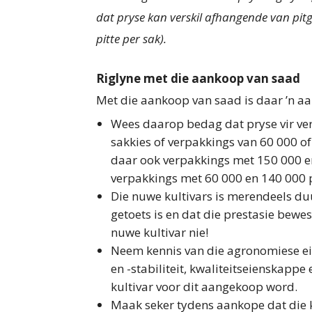
dat pryse kan verskil afhangende van pit
pitte per sak).
Riglyne met die aankoop van saad
Met die aankoop van saad is daar ’n a
Wees daarop bedag dat pryse vir ver
sakkies of verpakkings van 60 000 of
daar ook verpak­kings met 150 000 en
verpakkings met 60 000 en 140 000 p
Die nuwe kultivars is merendeels duu
getoets is en dat die prestasie bewes
nuwe kultivar nie!
Neem kennis van die agronomiese e
en -stabiliteit, kwaliteitseienskappe
kultivar voor dit aangekoop word.
Maak seker tydens aankope dat die kw