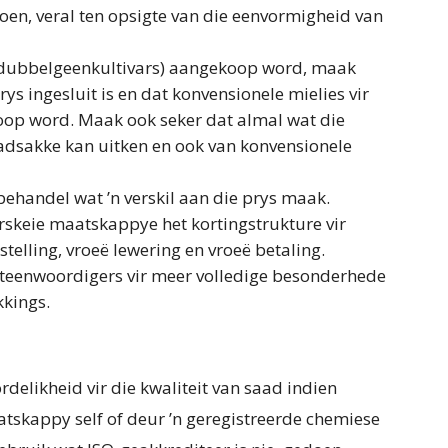
doen, veral ten opsigte van die eenvormigheid van
f dubbelgeenkultivars) aangekoop word, maak
rys ingesluit is en dat konvensionele mielies vir
op word. Maak ook seker dat almal wat die
dsakke kan uitken en ook van konvensionele
ehandel wat ’n verskil aan die prys maak.
erskeie maatskappye het kortingstrukture vir
elling, vroeë lewering en vroeë betaling.
teenwoordigers vir meer volledige besonderhede
kkings.
likheid vir die kwaliteit van saad indien
skappy self of deur ’n geregistreerde chemiese