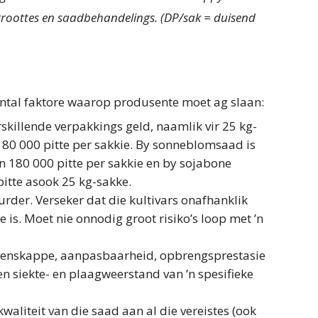
groottes en saadbehandelings. (DP/sak = duisend
antal faktore waarop produsente moet ag slaan:
skillende verpakkings geld, naamlik vir 25 kg-
 80 000 pitte per sakkie. By sonneblomsaad is
 180 000 pitte per sakkie en by soja­bone
itte asook 25 kg-sakke.
rder. Verseker dat die kultivars onafhanklik
e is. Moet nie onnodig groot risiko’s loop met ’n
ienskappe, aanpasbaarheid, opbrengsprestasie
 en siekte- en plaagweerstand van ’n spesifieke
aliteit van die saad aan al die vereistes (ook