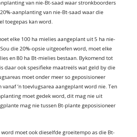
aanplanting van nie-Bt-saad waar stronkboorders
n 20%-aanplanting van nie-Bt-saad waar die
el toegepas kan word.
oet elke 100 ha mielies aangeplant uit 5 ha nie-
. Sou die 20%-opsie uitgeoefen word, moet elke
elies en 80 ha Bt-mielies bestaan. Bykomend tot
 is daar ook spesifieke maatreëls wat geld by die
lugsareas moet onder meer so geposisioneer
m vanaf ’n toevlugsarea aangeplant word nie. Ten
nplanting moet gedek word, dit mag nie uit
ugplante mag nie tussen Bt-plante geposisioneer
t word moet ook dieselfde groeitempo as die Bt-