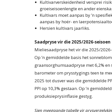
Kultivarverskeidenheid versprei risiko
groeiseisoenlengte en ander eienska
Kultivars moet aanpas by ’n spesifi
aanpas by hoër- en laerpoten­siaalt
Hersien kultivars jaarliks.
Saadpryse vir die 2025/2026-seisoen
Mieliesaadpryse het vir die 2025/2026
Op ’n gemiddelde basis het sonneblom
graansorghumsaadpryse met 6,2% en s
barometer om prysstygings teen te meet
2025 tot dusver was die gemiddelde PP
PPI op 10,3% gestaan. Op ’n gemiddel­d
produksieprysinflasie gestyg.
Sien meegaande tabelle vir prysvergelykin