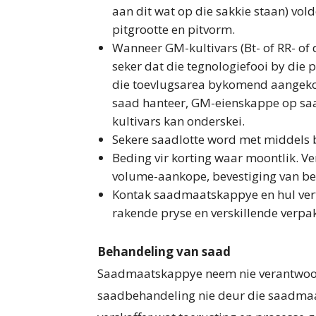
aan dit wat op die sakkie staan) vol
pitgrootte en pitvorm.
Wanneer GM-kultivars (Bt- of RR- o
seker dat die tegnologiefooi by die p
die toevlugsarea bykomend aangeko
saad hanteer, GM-eienskappe op saa
kultivars kan onderskei.
Sekere saadlotte word met middels b
Beding vir korting waar moontlik. V
volume-aankope, bevestiging van best
Kontak saadmaatskappye en hul ver
rakende pryse en verskillende verpa
Behandeling van saad
Saadmaatskappye neem nie verantwoorde
saadbehandeling nie deur die saadmaat