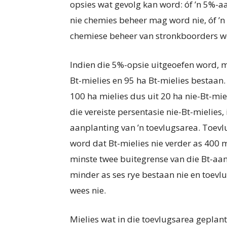
opsies wat gevolg kan word: óf ’n 5%-
nie chemies beheer mag word nie, óf ’
chemiese beheer van stronkboorders w
Indien die 5%-opsie uitgeoefen word, m
Bt-mielies en 95 ha Bt-mielies bestaan
100 ha mielies dus uit 20 ha nie-Bt-mi
die vereiste persentasie nie-Bt-mielies,
aanplanting van ’n toevlugsarea. Toev
word dat Bt-mielies nie verder as 400 
minste twee buitegrense van die Bt-aa
minder as ses rye bestaan nie en toevl
wees nie.
Mielies wat in die toevlugsarea geplan