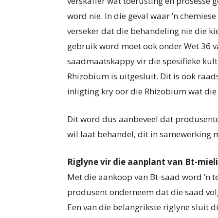
verskaffer wat toerusting en prosesse 
word nie. In die geval waar ’n chemies
verseker dat die behandeling nie die k
gebruik word moet ook onder Wet 36 van
saadmaatskappy vir die spesifieke kul
Rhizobium is uitgesluit. Dit is ook r
inligting kry oor die Rhizobium wat die
Dit word dus aanbeveel dat produ­sent
wil laat behandel, dit in samewerking
Riglyne vir die aanplant van Bt-miel
Met die aankoop van Bt-saad word ’n t
produsent onderneem dat die saad vol
Een van die belangrikste riglyne sluit d